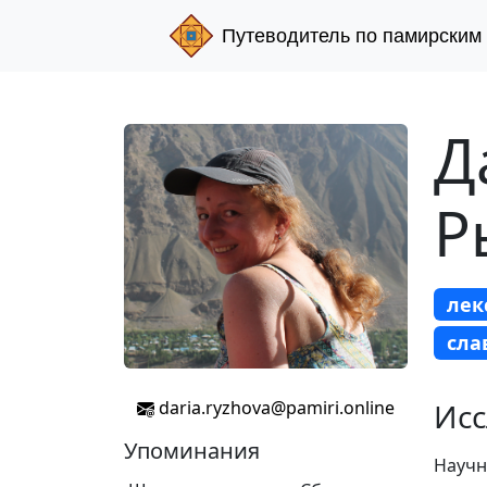
Путеводитель по памирским
Д
Р
лек
сла
daria.ryzhova@pamiri.online
Исс
Упоминания
Научн