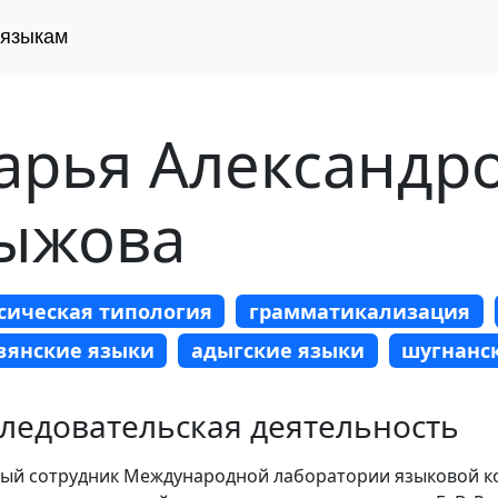
 языкам
арья Александр
ыжова
сическая типология
грамматикализация
вянские языки
адыгские языки
шугнанс
ледовательская деятельность
ый сотрудник Международной лаборатории языковой к