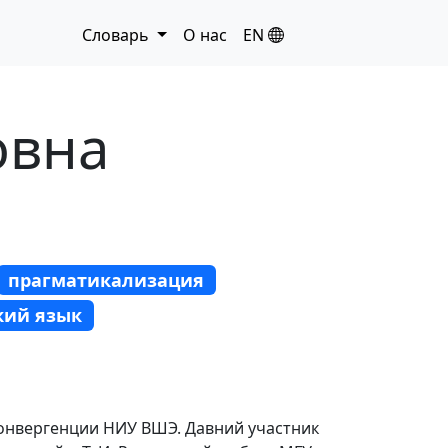
Словарь
О нас
EN
овна
прагматикализация
кий язык
онвергенции НИУ ВШЭ. Давний участник