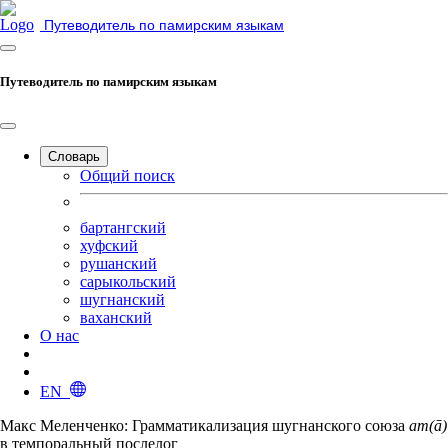
Путеводитель по памирским языкам
Путеводитель по памирским языкам
Словарь
Общий поиск
бартангский
хуфский
рушанский
сарыкольский
шугнанский
ваханский
О нас
EN
Макс Меленченко: Грамматикализация шугнанского союза
ат(ā)
в темпоральный послелог