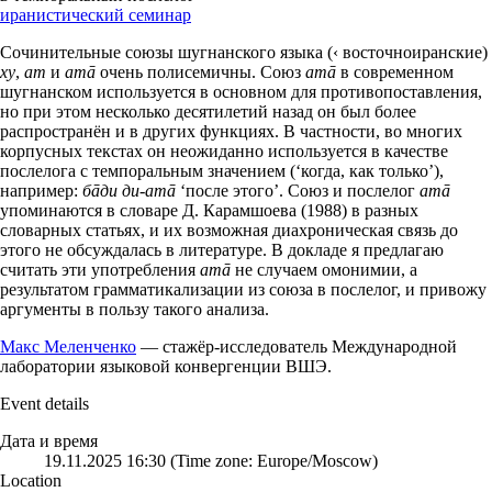
иранистический семинар
Сочинительные союзы шугнанского языка (‹ восточноиранские)
ху
,
ат
и
атā
очень полисемичны. Союз
атā
в современном
шугнанском используется в основном для противопоставления,
но при этом несколько десятилетий назад он был более
распространён и в других функциях. В частности, во многих
корпусных текстах он неожиданно используется в качестве
послелога с темпоральным значением (‘когда, как только’),
например:
бāди ди-атā
‘после этого’. Союз и послелог
атā
упоминаются в словаре Д. Карамшоева (1988) в разных
словарных статьях, и их возможная диахроническая связь до
этого не обсуждалась в литературе. В докладе я предлагаю
считать эти употребления
атā
не случаем омонимии, а
результатом грамматикализации из союза в послелог, и привожу
аргументы в пользу такого анализа.
Макс Меленченко
— стажёр-исследователь Международной
лаборатории языковой конвергенции ВШЭ.
Event details
Дата и время
19.11.2025 16:30 (Time zone: Europe/Moscow)
Location